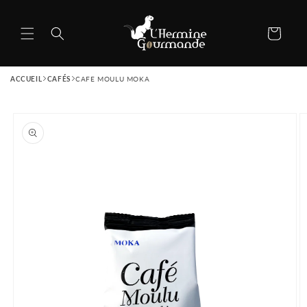
et
passer
au
Panier
contenu
ACCUEIL
CAFÉS
CAFE MOULU MOKA
Passer aux
informations
produits