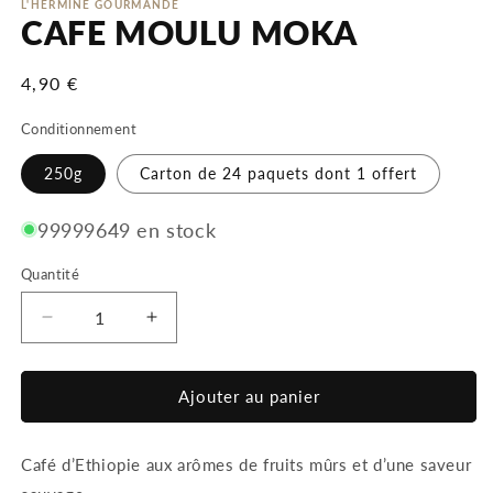
L'HERMINE GOURMANDE
CAFE MOULU MOKA
Prix
4,90 €
habituel
Conditionnement
250g
Carton de 24 paquets dont 1 offert
99999649 en stock
Quantité
Réduire
Augmenter
la
la
quantité
quantité
de
de
Ajouter au panier
CAFE
CAFE
MOULU
MOULU
Café d’Ethiopie aux arômes de fruits mûrs et d’une saveur
MOKA
MOKA