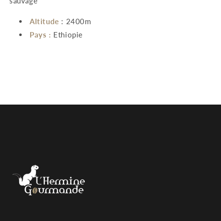
sauvage
Altitude
: 2400m
Pays :
Ethiopie