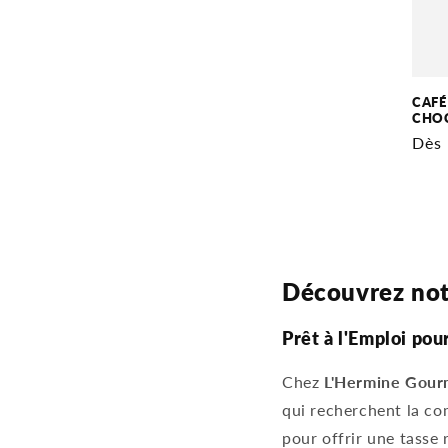
CAFÉ
CHO
Prix
Dès 
habi
Découvrez not
Prêt à l'Emploi po
Chez
L'Hermine Gou
qui recherchent la co
pour offrir une tasse 