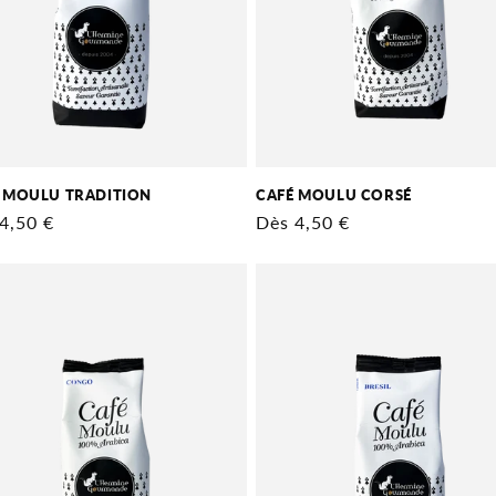
 MOULU TRADITION
CAFÉ MOULU CORSÉ
4,50 €
Prix
Dès 4,50 €
tuel
habituel