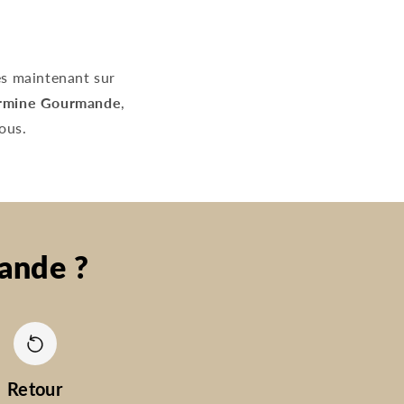
ès maintenant sur
rmine Gourmande
,
ous.
ande ?
Retour