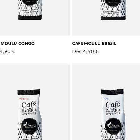
E MOULU CONGO
CAFE MOULU BRESIL
4,90 €
Prix
Dès 4,90 €
tuel
habituel