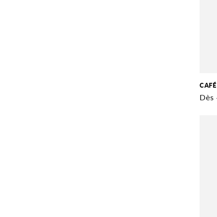
CAFÉ
Prix
Dès 
habi