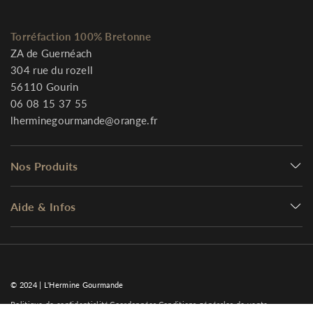
Torréfaction 100% Bretonne
ZA de Guernéach
304 rue du rozell
56110 Gourin
06 08 15 37 55
lherminegourmande@orange.fr
Nos Produits
Aide & Infos
© 2024 | L'Hermine Gourmande
Politique de confidentialité
Coordonnées
Conditions générales de vente
dot
dot
dot