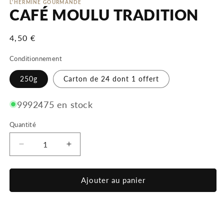
L'HERMINE GOURMANDE
CAFÉ MOULU TRADITION
Prix
4,50 €
habituel
Conditionnement
250g
Carton de 24 dont 1 offert
9992475 en stock
Quantité
Réduire
Augmenter
la
la
quantité
quantité
de
de
Ajouter au panier
CAFÉ
CAFÉ
MOULU
MOULU
TRADITION
TRADITION